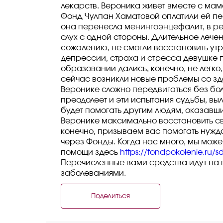
лекарств. Вероника живет вместе с мамо
Фонд Чулпан Хаматовой оплатили ей перв
она перенесла менингоэнцефалит, в рез
слух с одной стороны. Длительное лечен
сожалению, не смогли восстановить ут
депрессии, страха и стресса девушке 
образовании дались, конечно, не легко
сейчас возникли новые проблемы со здо
Веронике сложно передвигаться без боли
преодолеет и эти испытания судьбы, вы
будет помогать другим людям, оказавш
Веронике максимально восстановить сво
конечно, призываем вас помогать нужд
через Фонды. Когда нас много, мы мож
помощи здесь
https://fondpokolenie.ru/s
Перечисленные вами средства идут на
заболеваниями.
Поделиться