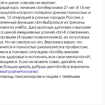
й и денег совсем не хватает.
ый курс лечения.<br>Веронике 27 лет. В 14 лет
ультате которого потеряла зрение полностью и
ие, 12 операций в разных городах России, к
раченные функции.<br>Выбраться из трясины
помогла учёба. Два красных диплома о высшем
, а ценой ежедневных усилий.<br>К сожалению,
ровьем (4 грыжи позвоночника), из-за которых
. Но не смотря на это, Вероника верит, что
лечится и полностью реализуется в профессии,
имся в похожих ситуациях.<br>Мы желаем
е здоровье и исполнить все свои мечты!<br>И,
ающимся. Если не можете сами, делайте это
ем больше делать добрых дел!<br>Все варианты
delat-pozhertvovanie/
.
 помощь пенсионерам и людям с тяжёлыми