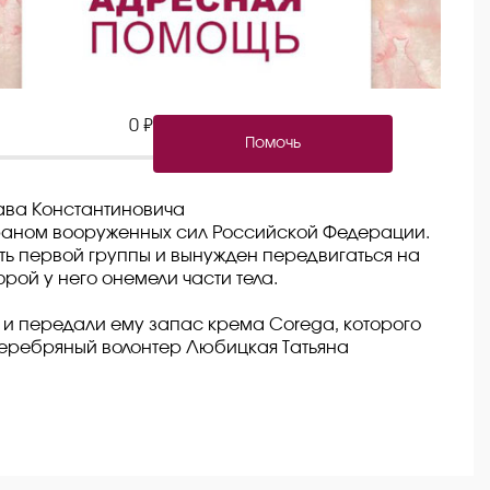
0 ₽
Помочь
ава Константиновича
ераном вооруженных сил Российской Федерации.
ь первой группы и вынужден передвигаться на
орой у него онемели части тела.
 и передали ему запас крема Corega, которого
Серебряный волонтер Любицкая Татьяна