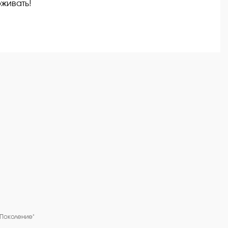
рживать!
"Поколение"