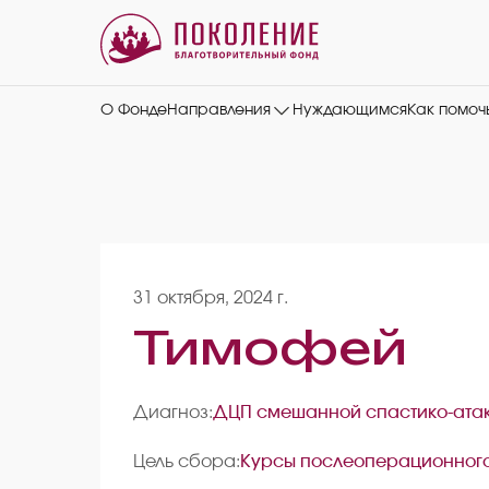
О Фонде
Направления
Нуждающимся
Как помоч
31 октября, 2024 г.
Тимофей
Диагноз:
ДЦП смешанной спастико-ата
Цель сбора:
Курсы послеоперационного