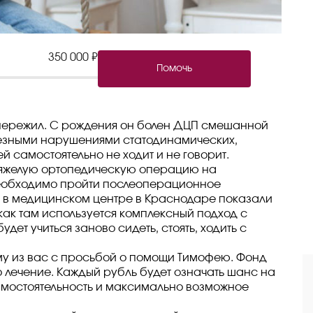
350 000 ₽
Помочь
е пережил. С рождения он болен ДЦП смешанной
ьезными нарушениями статодинамических,
й самостоятельно не ходит и не говорит.
 тяжелую ортопедическую операцию на
еобходимо пройти послеоперационное
я в медицинском центре в Краснодаре показали
как там используется комплексный подход с
ет учиться заново сидеть, стоять, ходить с
му из вас с просьбой о помощи Тимофею. Фонд
о лечение. Каждый рубль будет означать шанс на
амостоятельность и максимально возможное