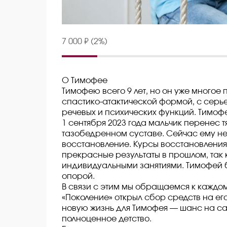
7 000 ₽ (2%)
О Тимофее
Тимофею всего 9 лет, но он уже много
спастико-атактической формой, с сер
речевых и психических функций. Тимофе
1 сентября 2023 года мальчик перенес
тазобедренном суставе. Сейчас ему н
восстановление. Курсы восстановлени
прекрасные результаты в прошлом, так 
индивидуальными занятиями. Тимофей буд
опорой.
В связи с этим мы обращаемся к каждо
«Поколение» открыл сбор средств на ег
новую жизнь для Тимофея — шанс на с
полноценное детство.