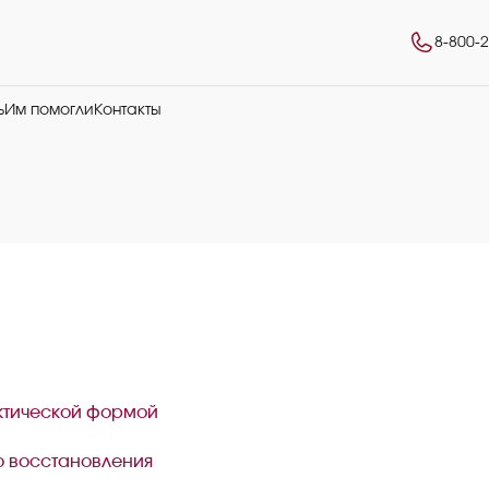
8-800-
ь
Им помогли
Контакты
ктической формой
 восстановления