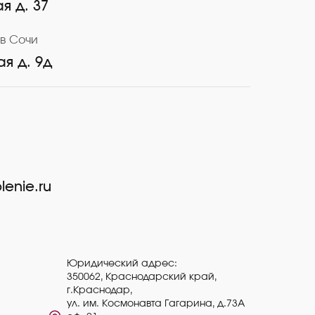
я д. 37
в Сочи
ая д. 9д
lenie.ru
Юридический адрес:
350062, Краснодарский край,
г.Краснодар,
ул. им. Космонавта Гагарина, д.73А