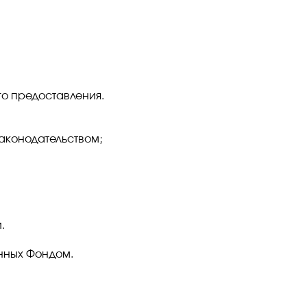
го предоставления.
аконодательством;
.
нных Фондом.