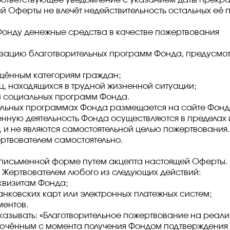
оответствующее уведомление с указанием даты прекра
ий Оферты не влечёт недействительность остальных её 
Фонду денежные средства в качестве пожертвования
зацию благотворительных программ Фонда, предусмотр
ённым категориям граждан;
ц, находящихся в трудной жизненной ситуации;
и социальных программ Фонда.
тельных программах Фонда размещается на сайте Фонд
енную деятельность Фонда осуществляются в пределах 
 и не являются самостоятельной целью пожертвования.
ртвователем самостоятельно.
в письменной форме путем акцепта настоящей Оферты.
 Жертвователем любого из следующих действий:
квизитам Фонда;
анковских карт или электронных платежных систем;
ментов.
указывать: «Благотворительное пожертвование на реа
лючённым с момента получения Фондом подтверждения 