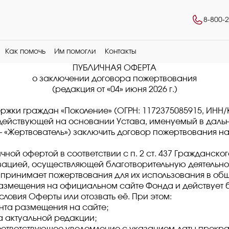
8-800-
Как помочь
Им помогли
Контакты
ПУБЛИЧНАЯ ОФЕРТА
о заключении договора пожертвования
(редакция от «04» июня 2026 г.)
жки граждан «Поколение» (ОГРН: 1172375085915, ИНН/КП
действующей на основании Устава, именуемый в даль
«Жертвователь») заключить договор пожертвования на
чной офертой в соответствии с п. 2 ст. 437 Гражданск
зацией, осуществляющей благотворительную деятельнос
принимает пожертвования для их использования в общ
 размещения на официальном сайте Фонда и действует 
словия Оферты или отозвать её. При этом:
ента размещения на сайте;
 актуальной редакции;