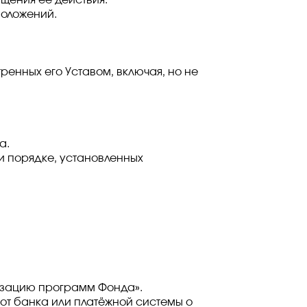
щения её действия.
положений.
енных его Уставом, включая, но не
а.
и порядке, установленных
лизацию программ Фонда».
от банка или платёжной системы о