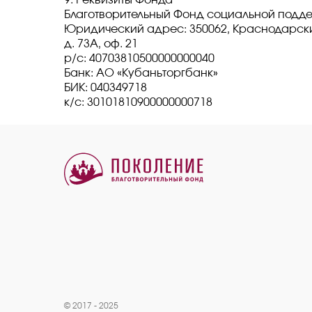
9. Реквизиты Фонда
Благотворительный Фонд социальной подде
Юридический адрес: 350062, Краснодарский
д. 73А, оф. 21
р/с: 40703810500000000040
Банк: АО «Кубаньторгбанк»
БИК: 040349718
к/с: 30101810900000000718
© 2017 - 2025