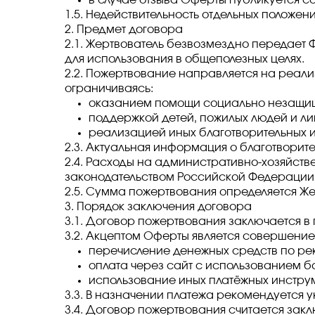
в случае отзыва Оферты публикуется с
1.5. Недействительность отдельных положен
2. Предмет договора
2.1. Жертвователь безвозмездно передает 
для использования в общеполезных целях.
2.2. Пожертвование направляется на реали
ограничиваясь:
оказанием помощи социально незащищ
поддержкой детей, пожилых людей и ли
реализацией иных благотворительных 
2.3. Актуальная информация о благотвори
2.4. Расходы на административно-хозяйств
законодательством Российской Федерации,
2.5. Сумма пожертвования определяется Же
3. Порядок заключения договора
3.1. Договор пожертвования заключается 
3.2. Акцептом Оферты является совершение
перечисление денежных средств по ре
оплата через сайт с использованием б
использование иных платёжных инстру
3.3. В назначении платежа рекомендуется 
3.4. Договор пожертвования считается зак