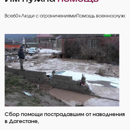
Все
60+
Люди с ограничениями
Помощь военнослужа
Сбор помощи пострадавшим от наводнения
Р
в Дагестане,
со