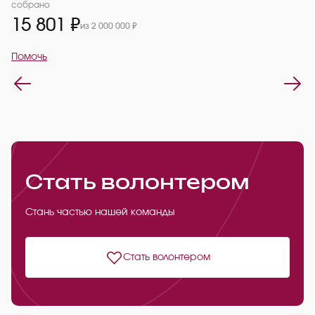
2
собрано
15 801 ₽
из 2 000 000 ₽
П
Помочь
Стать волонтером
Стань частью нашей команды
Стать волонтером