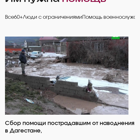
Все
60+
Люди с ограничениями
Помощь военнослужа
Сбор помощи пострадавшим от наводнения
Р
в Дагестане,
со