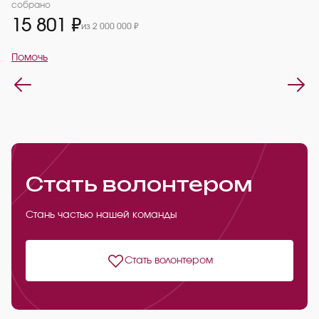
2
собрано
15 801 ₽
из 2 000 000 ₽
П
Помочь
Стать волонтером
Стань частью нашей команды
Стать волонтером