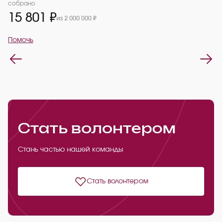
2
собрано
15 801 ₽
из 2 000 000 ₽
П
Помочь
Стать волонтером
Стань частью нашей команды
Стать волонтером