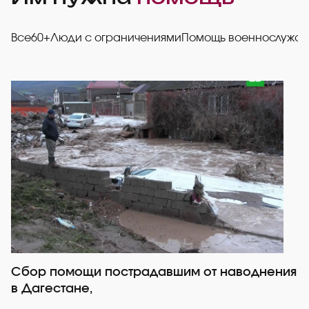
Все
60+
Люди с ограничениями
Помощь военнослужа
Сбор помощи пострадавшим от наводнения
Р
в Дагестане,
со