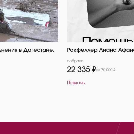
нения в Дагестане,
Рокфеллер Лиана Афан
собрано
22 335 ₽
из 70 000 ₽
Помочь