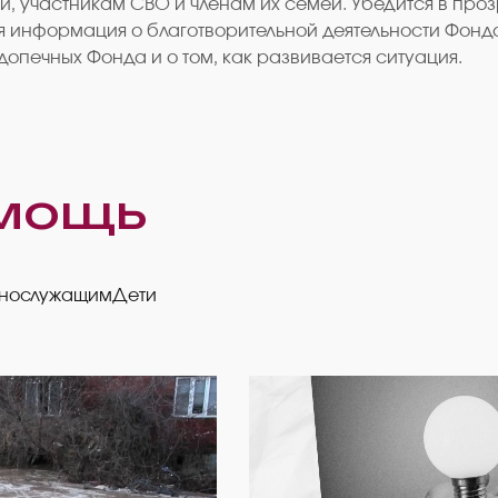
и, участникам СВО и членам их семей. Убедится в пр
тся информация о благотворительной деятельности Фонд
опечных Фонда и о том, как развивается ситуация.
мощь
ннослужащим
Дети