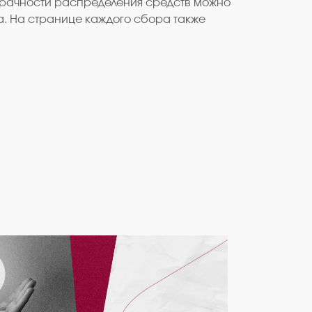
озрачности распределения средств можно
а. На странице каждого сбора также