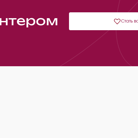
онтером
Стать в