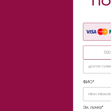
ПО
500
ФИО*
Эл. почта*