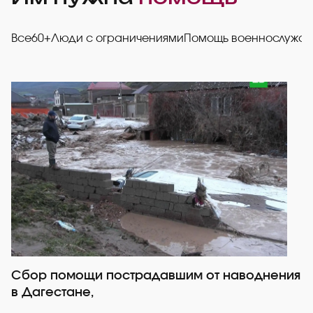
Все
60+
Люди с ограничениями
Помощь военнослужа
Сбор помощи пострадавшим от наводнения
Р
в Дагестане,
со