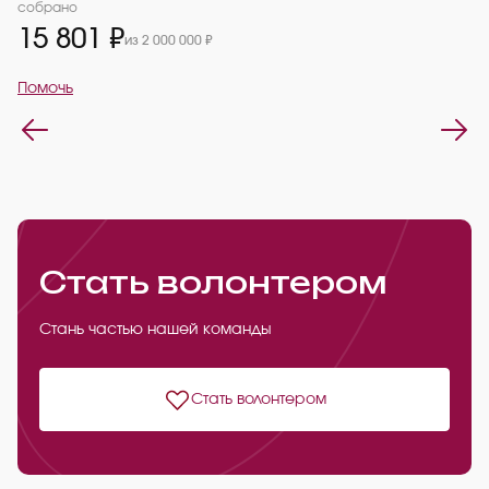
2
собрано
15 801 ₽
из 2 000 000 ₽
П
Помочь
Стать волонтером
Стань частью нашей команды
Стать волонтером