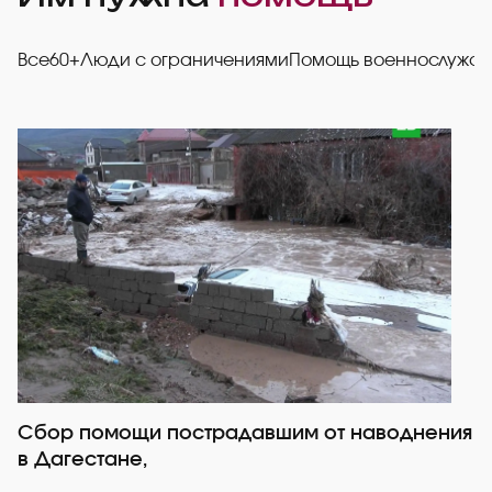
Все
60+
Люди с ограничениями
Помощь военнослужа
Сбор помощи пострадавшим от наводнения
Р
в Дагестане,
со