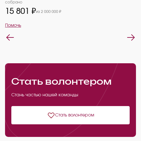
2
собрано
15 801 ₽
из 2 000 000 ₽
П
Помочь
Стать волонтером
Стань частью нашей команды
Стать волонтером