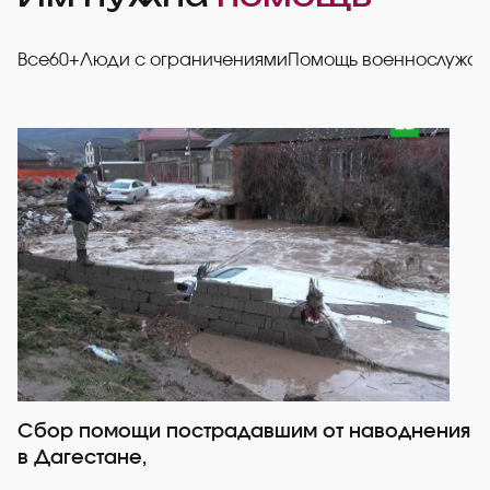
Все
60+
Люди с ограничениями
Помощь военнослужа
Сбор помощи пострадавшим от наводнения
Р
в Дагестане,
со