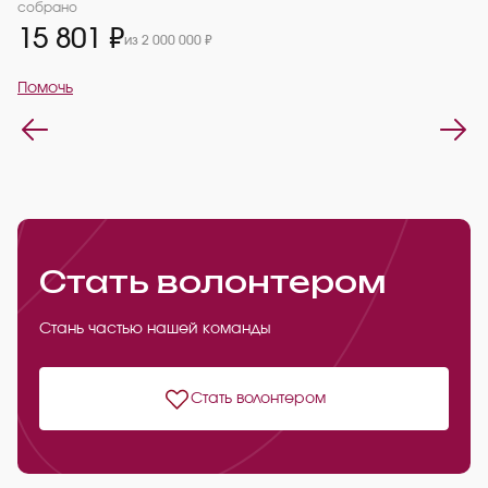
2
собрано
15 801 ₽
из 2 000 000 ₽
П
Помочь
Стать волонтером
Стань частью нашей команды
Стать волонтером