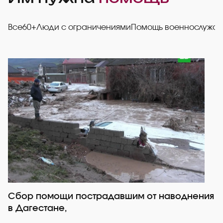
Все
60+
Люди с ограничениями
Помощь военнослужа
Сбор помощи пострадавшим от наводнения
Р
в Дагестане,
со