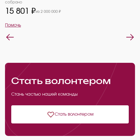
2
собрано
15 801 ₽
из 2 000 000 ₽
П
Помочь
Стать волонтером
Стань частью нашей команды
Стать волонтером