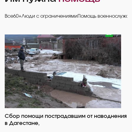
Все
60+
Люди с ограничениями
Помощь военнослужа
Сбор помощи пострадавшим от наводнения
Р
в Дагестане,
со