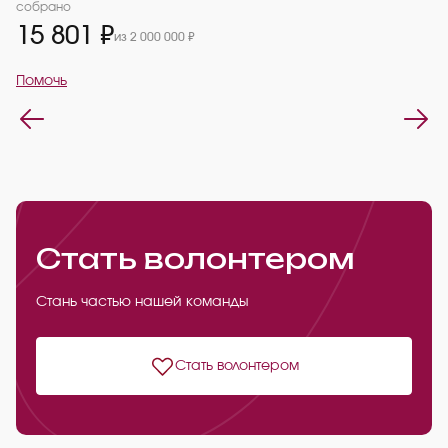
2
собрано
15 801 ₽
из 2 000 000 ₽
П
Помочь
Стать волонтером
Стань частью нашей команды
Стать волонтером