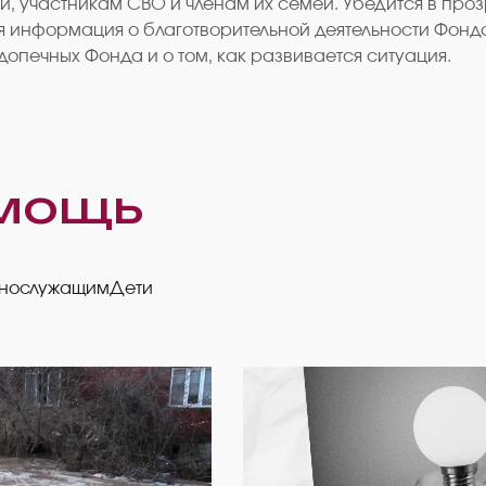
и, участникам СВО и членам их семей. Убедится в пр
тся информация о благотворительной деятельности Фонд
опечных Фонда и о том, как развивается ситуация.
мощь
ннослужащим
Дети