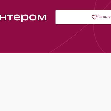
онтером
Стать в