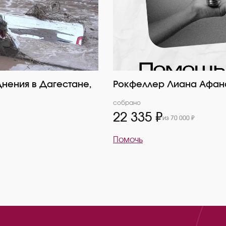
нения в Дагестане,
Рокфеллер Лиана Афан
собрано
22 335 ₽
из 70 000 ₽
Помочь