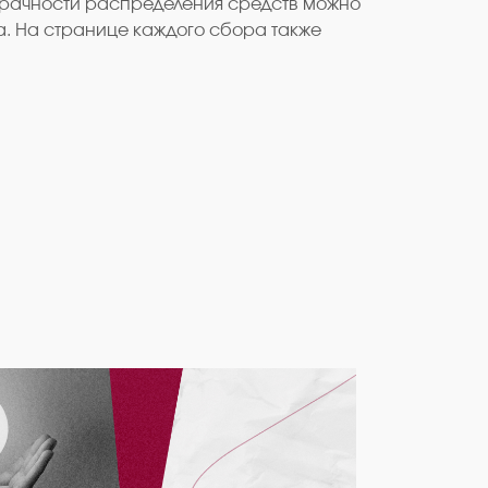
озрачности распределения средств можно
а. На странице каждого сбора также