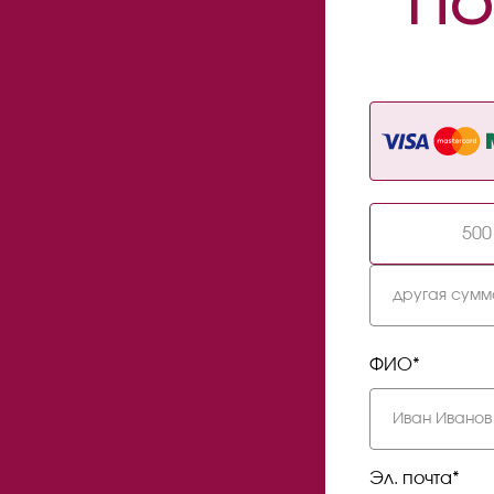
ПО
500
ФИО*
Эл. почта*