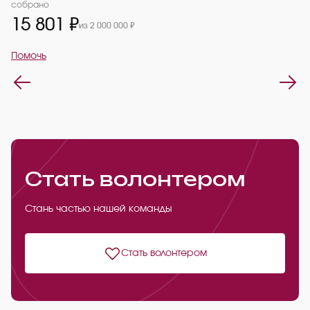
2
собрано
15 801 ₽
из 2 000 000 ₽
П
Помочь
Стать волонтером
Стань частью нашей команды
Стать волонтером