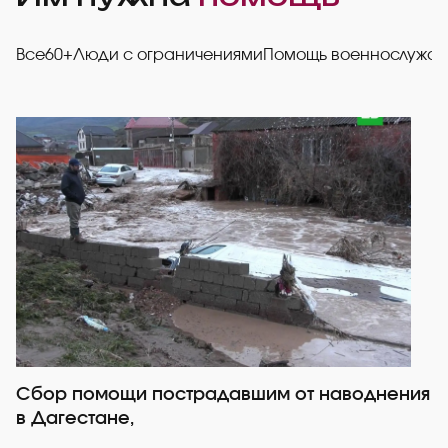
Все
60+
Люди с ограничениями
Помощь военнослужа
Сбор помощи пострадавшим от наводнения
Р
в Дагестане,
со