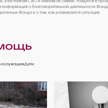
и, участникам СВО и членам их семей. Убедится в пр
тся информация о благотворительной деятельности Фонд
опечных Фонда и о том, как развивается ситуация.
мощь
ннослужащим
Дети