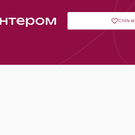
онтером
Стать в