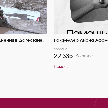
нения в Дагестане,
Рокфеллер Лиана Афан
собрано
22 335 ₽
из 70 000 ₽
Помочь