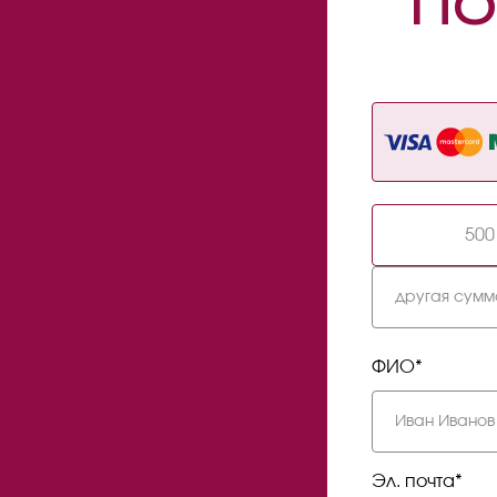
ПО
500
ФИО*
Эл. почта*