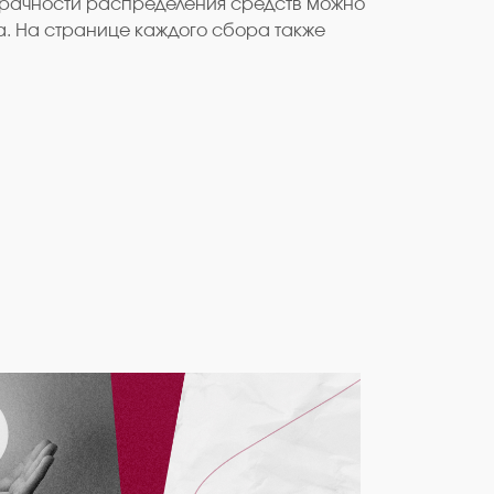
озрачности распределения средств можно
а. На странице каждого сбора также