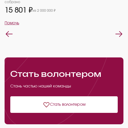
2
собрано
15 801 ₽
из 2 000 000 ₽
П
Помочь
Стать волонтером
Стань частью нашей команды
Стать волонтером