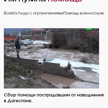
Все
60+
Люди с ограничениями
Помощь военнослужа
Сбор помощи пострадавшим от наводнения
Р
в Дагестане,
со