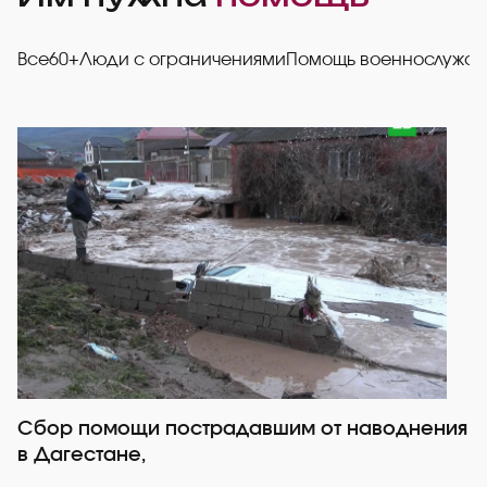
Все
60+
Люди с ограничениями
Помощь военнослужа
Сбор помощи пострадавшим от наводнения
Р
в Дагестане,
со