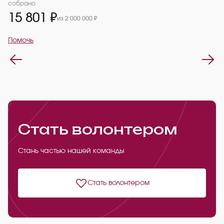
2
собрано
15 801 ₽
из 2 000 000 ₽
П
Помочь
Стать волонтером
Стань частью нашей команды
Стать волонтером