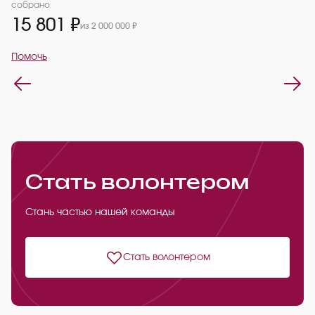
2
собрано
15 801 ₽
из 2 000 000 ₽
П
Помочь
Стать волонтером
Стань частью нашей команды
Стать волонтером