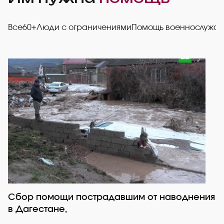
Все
60+
Люди с ограничениями
Помощь военнослужа
Сбор помощи пострадавшим от наводнения
Р
в Дагестане,
со